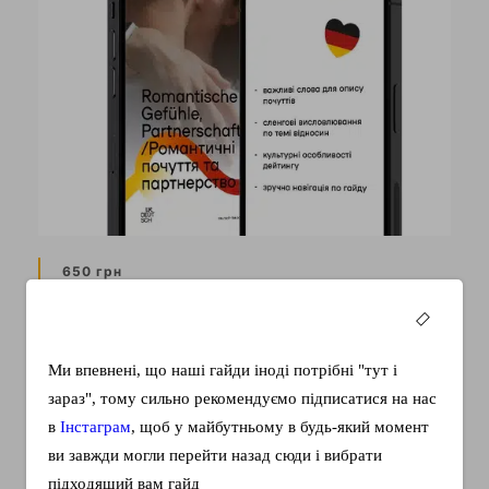
650 грн
Слова любви
Вероятно каждый, сталкивался с проблемой, когда
Ми впевнені, що наші гайди іноді потрібні "тут і
хочешь выразить чувства любимому человеку или
зараз", тому сильно рекомендуємо підписатися на нас
поговорить на тему…
в
Інстаграм
, щоб у майбутньому в будь-який момент
ви завжди могли перейти назад сюди і вибрати
Подробнее
КУПИТЬ
підходящий вам гайд