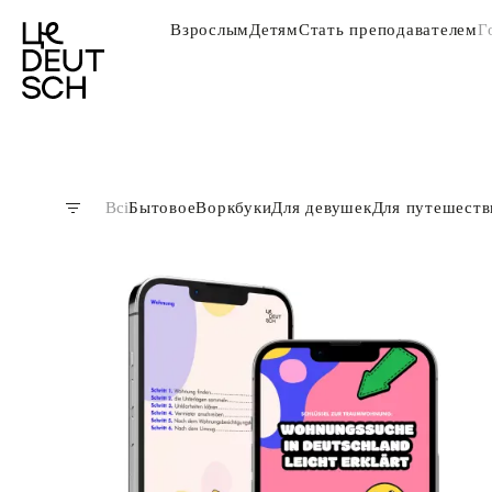
Взрослым
Детям
Стать преподавателем
Г
Всі
Бытовое
Воркбуки
Для девушек
Для путешеств