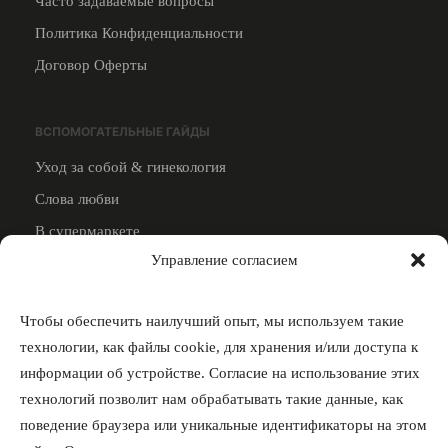
Часто задаваемые вопросы
Политика Конфиденциальности
Договор Оферты
ВСПОМОГАТЕЛЬНЫЕ ГАЙДЫ
Уход за собой & гинекология
Слова любви
В супермаркете
Управление согласием
Смотреть все
ПРЕПОДАВАТЕЛЯМ
Чтобы обеспечить наилучший опыт, мы используем такие
Стать преподавателем
технологии, как файлы cookie, для хранения и/или доступа к
информации об устройстве. Согласие на использование этих
4000 грн за преподавателя
технологий позволит нам обрабатывать такие данные, как
поведение браузера или уникальные идентификаторы на этом
СВЯЗЬ С НАМИ