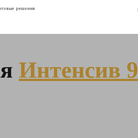
отовые решения
ня
Интенсив 9