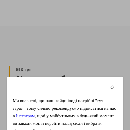
650 грн
Слова любви
Вероятно каждый, сталкивался с проблемой, когда
Ми впевнені, що наші гайди іноді потрібні "тут і
хочешь выразить чувства любимому человеку или
зараз", тому сильно рекомендуємо підписатися на нас
поговорить на тему…
в
Інстаграм
, щоб у майбутньому в будь-який момент
КУПИТЬ
ви завжди могли перейти назад сюди і вибрати
Подробнее