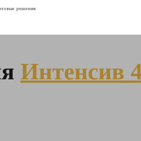
отовые решения
ня
Интенсив 4