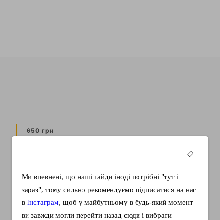
650 грн
Слова любви
Вероятно каждый, сталкивался с проблемой, когда
Ми впевнені, що наші гайди іноді потрібні "тут і
хочешь выразить чувства любимому человеку или
зараз", тому сильно рекомендуємо підписатися на нас
поговорить на тему…
в
Інстаграм
, щоб у майбутньому в будь-який момент
КУПИТЬ
ви завжди могли перейти назад сюди і вибрати