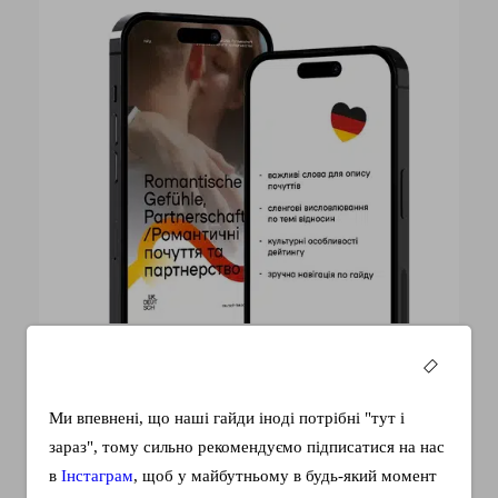
650 грн
Слова любви
Ми впевнені, що наші гайди іноді потрібні "тут і
зараз", тому сильно рекомендуємо підписатися на нас
Вероятно каждый, сталкивался с проблемой, когда
в
Інстаграм
, щоб у майбутньому в будь-який момент
хочешь выразить чувства любимому человеку или