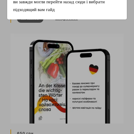
ви завжди могли перейти назад сюди і вибрати
поговорить на тему…
підходящий вам гайд
Подробнее
КУПИТЬ
650 грн