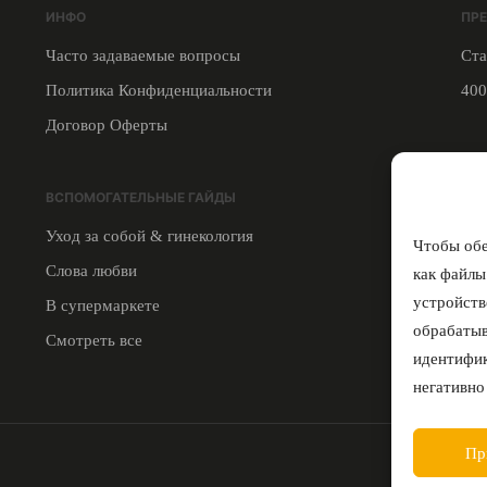
ИНФО
ПР
Часто задаваемые вопросы
Ста
Политика Конфиденциальности
400
Договор Оферты
СВЯ
ВСПОМОГАТЕЛЬНЫЕ ГАЙДЫ
Инс
Уход за собой & гинекология
Тел
Чтобы обе
Слова любви
как файлы
устройств
В супермаркете
обрабатыв
Смотреть все
идентифик
негативно
Пр