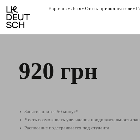
Взрослым
Детям
Стать преподавателем
Г
920 грн
Занятие длится 50 минут*
* есть возможность увеличения продолжительности зан
Расписание подстраивается под студента