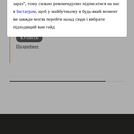
зараз", тому сильно рекомендуємо підписатися на нас
в
Інстаграм
, щоб у майбутньому в будь-який момент
Вероятно каждый, сталкивался с проблемой, когда
ви завжди могли перейти назад сюди і вибрати
хочешь выразить чувства любимому человеку или
підходящий вам гайд
поговорить на тему…
КУПИТЬ
Подробнее