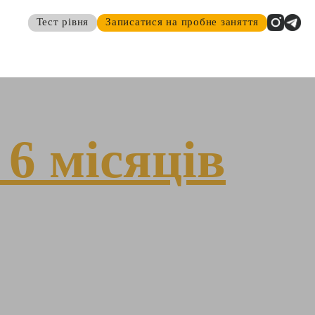
Тест рівня
Записатися на пробне заняття
 6 місяців