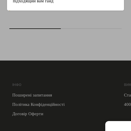
підходящий вам гайд
Детальніше
ІНФО
ВИ
Поширені запитання
Ста
Політика Конфіденційності
400
Договір Оферти
ЗВ’