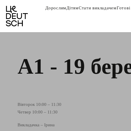
Дорослим
Дітям
Стати викладачем
Готові
А1 - 19 бер
Вівторок 10:00 – 11:30
Четвер 10:00 – 11:30
Викладачка – Ірина