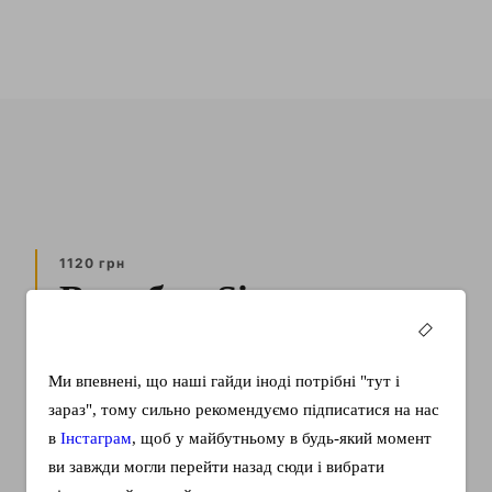
1120 грн
Воркбук Sinnweg-
Journal
Ми впевнені, що наші гайди іноді потрібні "тут і
Це більше, ніж воркбук з німецької. Це ваш 43-
зараз", тому сильно рекомендуємо підписатися на нас
сторінковий маршрут до глибшого розуміння мови та
в
Інстаграм
, щоб у майбутньому в будь-який момент
себе. Тут немає…
ви завжди могли перейти назад сюди і вибрати
КУПИТИ