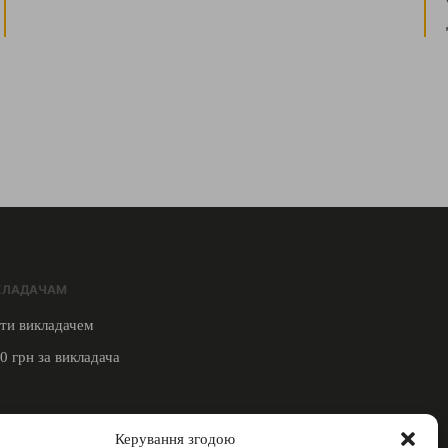
КЛАДАЧАМ
ти викладачем
0 грн за викладача
ЯЗОК З НАМИ
Керування згодою