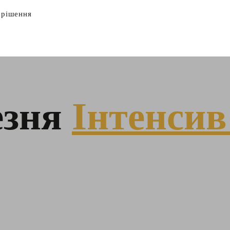
 рішення
езня
Інтенсив