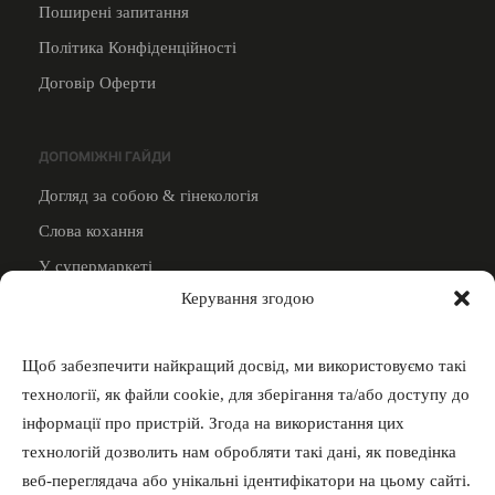
Поширені запитання
Політика Конфіденційності
Договір Оферти
ДОПОМІЖНІ ГАЙДИ
Догляд за собою & гінекологія
Слова кохання
У супермаркеті
Керування згодою
Дивитись всi
ВИКЛАДАЧАМ
Щоб забезпечити найкращий досвід, ми використовуємо такі
Стати викладачем
технології, як файли cookie, для зберігання та/або доступу до
інформації про пристрій. Згода на використання цих
4000 грн за викладача
технологій дозволить нам обробляти такі дані, як поведінка
веб-переглядача або унікальні ідентифікатори на цьому сайті.