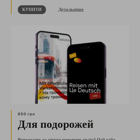
Детальніше
КУПИТИ
650 грн
Для подорожей
Вирушаєте до німецькомовних країн? Цей гайд,