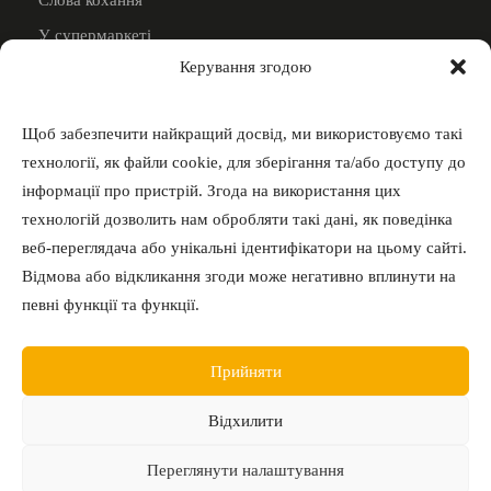
Слова кохання
У супермаркеті
Керування згодою
Дивитись всi
ВИКЛАДАЧАМ
Щоб забезпечити найкращий досвід, ми використовуємо такі
Стати викладачем
технології, як файли cookie, для зберігання та/або доступу до
інформації про пристрій. Згода на використання цих
4000 грн за викладача
технологій дозволить нам обробляти такі дані, як поведінка
веб-переглядача або унікальні ідентифікатори на цьому сайті.
ЗВ’ЯЗОК З НАМИ
Відмова або відкликання згоди може негативно вплинути на
певні функції та функції.
Iнстаграм
Телеграм
Прийняти
Відхилити
© 2020 Це Deutsch
Переглянути налаштування