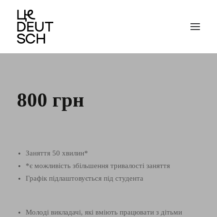
800 грн
Заняття 50 хвилин*
*є можливість збільшення тривалості заняття
Графік підлаштовується під студента
Молоді викладачі, які вміють працювати з дітьми