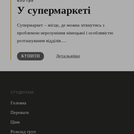
650 грн
У супермаркеті
Супермаркет – місце, де можна зіткнутись з
проблемою нерозуміння німецької і особливістю
розташування відділів.…
Детальніше
КУПИТИ
СТУДЕНТАМ
Головна
Переваги
Ціни
Розклад груп