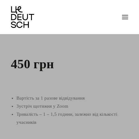
450 грн
Вартість за 1 разове відвідування
Зустріч щотижня у Zoom
Тривалість – 1 – 1,5 години, залежно від кількості
учасників