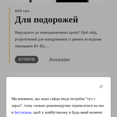
650 грн
Для подорожей
Вирушаєте до німецькомовних країн? Цей гайд,
розроблений для мандрівників із рівнем володіння
німецькою В1-В2,…
Детальніше
КУПИТИ
Ми впевнені, що наші гайди іноді потрібні "тут і
зараз", тому сильно рекомендуємо підписатися на нас
в
Інстаграм
, щоб у майбутньому в будь-який момент