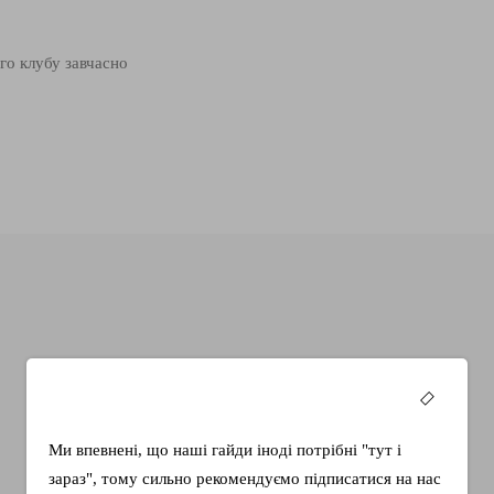
го клубу завчасно
1120 грн
Воркбук Sinnweg-
Ми впевнені, що наші гайди іноді потрібні "тут і
Journal
зараз", тому сильно рекомендуємо підписатися на нас