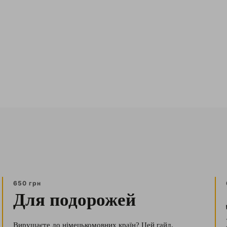
650 грн
Для подорожей
Вирушаєте до німецькомовних країн? Цей гайд,