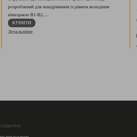
розроблений для мандрівників із рівнем володіння
німецькою В1-В2,…
КУПИТИ
Детальніше
КЛАДАЧАМ
ти викладачем