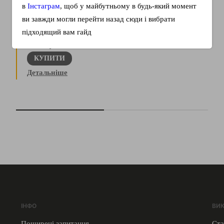
в
Інстаграм
, щоб у майбутньому в будь-який момент
ви завжди могли перейти назад сюди і вибрати
Це більше, ніж воркбук з німецької. Це ваш 43-
підходящий вам гайд
сторінковий маршрут до глибшого розуміння мови та
себе. Тут немає…
КУПИТИ
Детальніше
ІНФО
ВИ
Поширені запитання
Ста