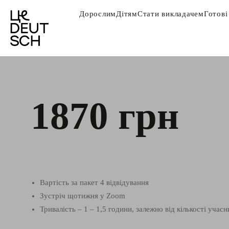
Дорослим
Дітям
Стати викладачем
Готові
1870 грн
Вартість за пакет 4 відвідування
Зустріч щотижня у Zoom
Тривалість – 1 – 1,5 години, залежно від кількості учасн